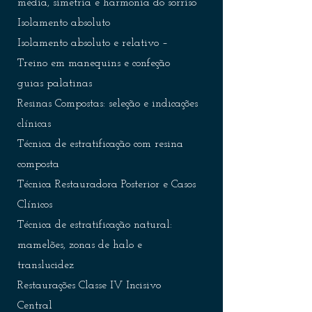
média, simetria e harmonia do sorriso
Isolamento absoluto
Isolamento absoluto e relativo –
Treino em manequins e confeção
guias palatinas
Resinas Compostas: seleção e indicações
clínicas
Técnica de estratificação com resina
composta
Técnica Restauradora Posterior e Casos
Clínicos
Técnica de estratificação natural:
mamelões, zonas de halo e
translucidez
Restaurações Classe IV Incisivo
Central