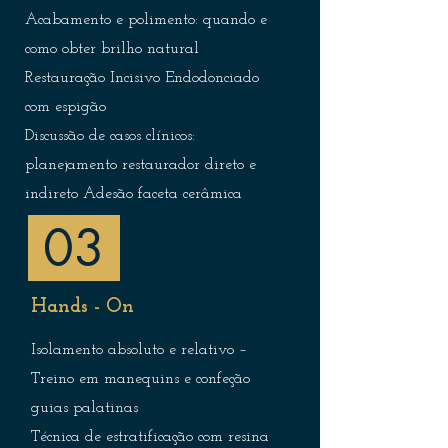
Acabamento e polimento: quando e
como obter brilho natural
Restauração Incisivo Endodonciado
com espigão
Discussão de casos clínicos:
planejamento restaurador direto e
indireto Adesão faceta cerâmica
03
Hands - On
Isolamento absoluto e relativo –
Treino em manequins e confeção
guias palatinas
Técnica de estratificação com resina